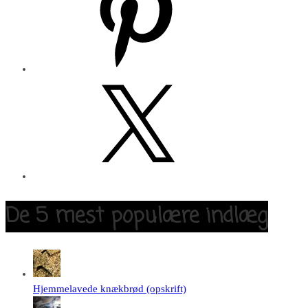
X
De 5 mest populære indlæg
Hjemmelavede knækbrød (opskrift)