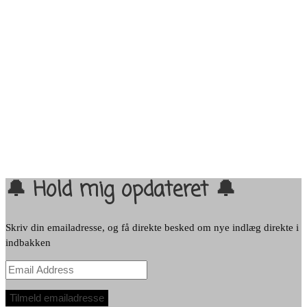
🔔 Hold mig opdateret 🔔
Skriv din emailadresse, og få direkte besked om nye indlæg direkte i
indbakken
Email
Address
Tilmeld emailadresse