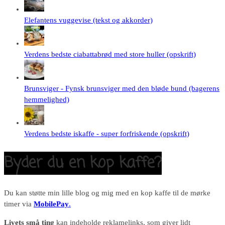
Elefantens vuggevise (tekst og akkorder)
Verdens bedste ciabattabrød med store huller (opskrift)
Brunsviger - Fynsk brunsviger med den bløde bund (bagerens
hemmelighed)
Verdens bedste iskaffe - super forfriskende (opskrift)
Byder du en kop kaffe?
Du kan støtte min lille blog og mig med en kop kaffe til de mørke
timer via
MobilePay
.
Livets små ting
kan indeholde reklamelinks, som giver lidt