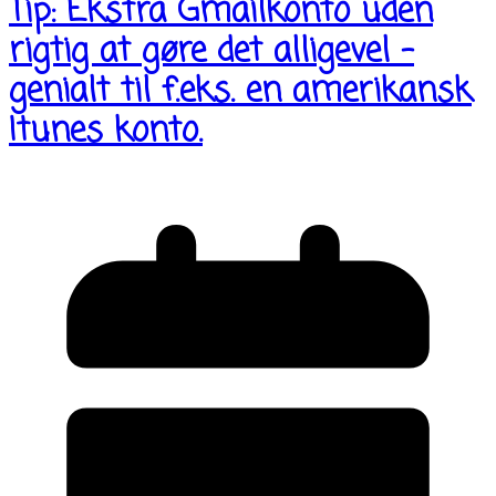
Tip: Ekstra Gmailkonto uden
rigtig at gøre det alligevel –
genialt til f.eks. en amerikansk
Itunes konto.