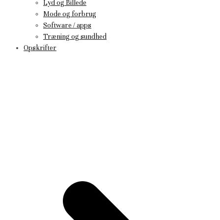
Lyd og Billede
Mode og forbrug
Software / apps
Træning og sundhed
Opskrifter