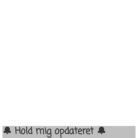
🔔 Hold mig opdateret 🔔