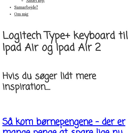
Andet sejt
Samarbejde?
Om mig
Logitech Type+ keyboard til
Ipad Air og Ipad Air 2
Hvis du søger lidt mere
inspiration....
Så kom børnepengene – der er