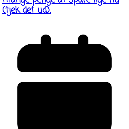
mange penge at spare lige nu
(tjek det ud).