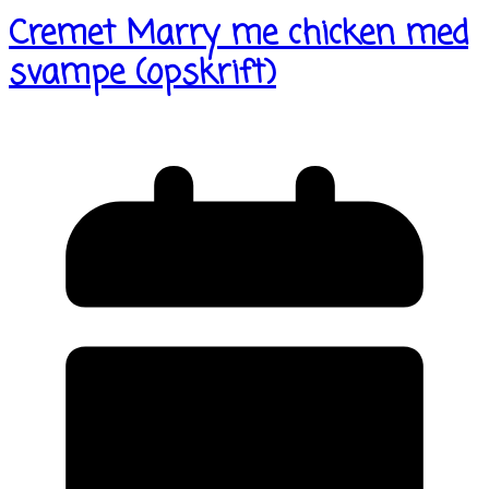
Cremet Marry me chicken med
svampe (opskrift)