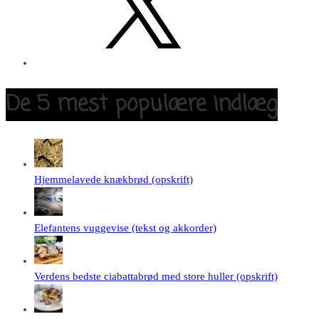
De 5 mest populære indlæg
Hjemmelavede knækbrød (opskrift)
Elefantens vuggevise (tekst og akkorder)
Verdens bedste ciabattabrød med store huller (opskrift)