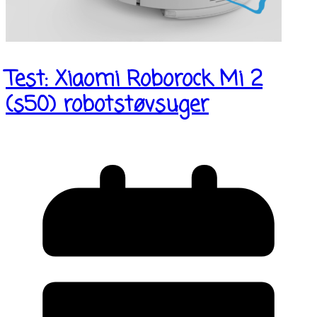
Test: Xiaomi Roborock Mi 2
(s50) robotstøvsuger