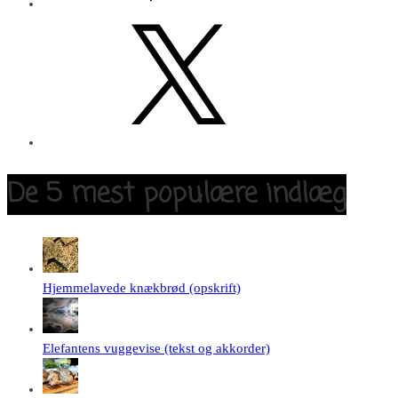
X
De 5 mest populære indlæg
Hjemmelavede knækbrød (opskrift)
Elefantens vuggevise (tekst og akkorder)