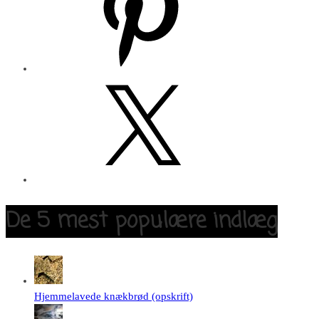
X
De 5 mest populære indlæg
Hjemmelavede knækbrød (opskrift)