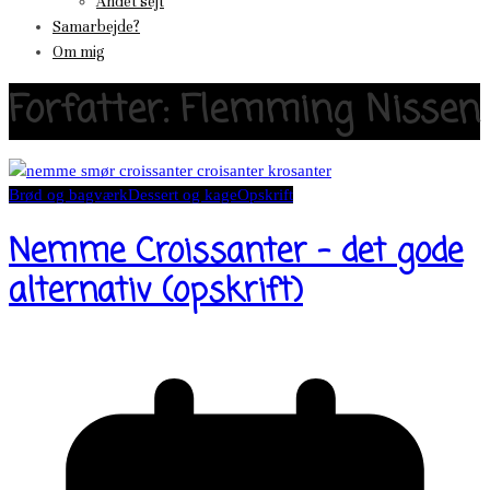
Andet sejt
Samarbejde?
Om mig
Forfatter:
Flemming Nissen
Brød og bagværk
Dessert og kage
Opskrift
Nemme Croissanter – det gode
alternativ (opskrift)