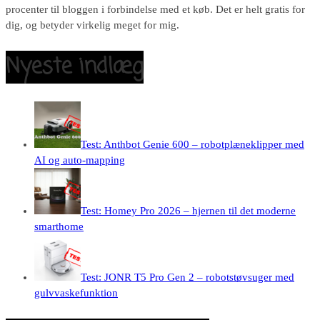
procenter til bloggen i forbindelse med et køb. Det er helt gratis for
dig, og betyder virkelig meget for mig.
Nyeste indlæg
Test: Anthbot Genie 600 – robotplæneklipper med
AI og auto-mapping
Test: Homey Pro 2026 – hjernen til det moderne
smarthome
Test: JONR T5 Pro Gen 2 – robotstøvsuger med
gulvvaskefunktion