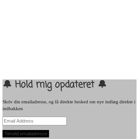
🔔 Hold mig opdateret 🔔
Skriv din emailadresse, og få direkte besked om nye indlæg direkte i
indbakken
Email
Address
Tilmeld emailadresse