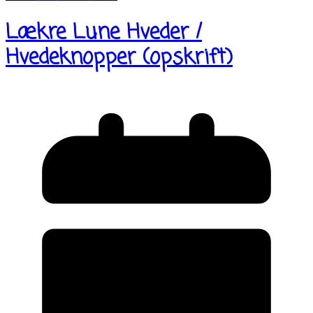
Lækre Lune Hveder /
Hvedeknopper (opskrift)