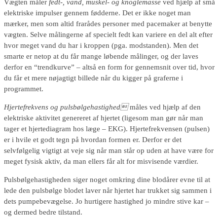
Vægten måler
fedt-, vand, muskel- og knoglemasse
ved hjælp af små
elektriske impulser gennem fødderne. Det er ikke noget man
mærker, men som altid frarådes personer med pacemaker at benytte
vægten. Selve målingerne af specielt fedt kan variere en del alt efter
hvor meget vand du har i kroppen (pga. modstanden). Men det
smarte er netop at du får mange løbende målinger, og der laves
derfor en “trendkurve” – altså en form for gennemsnit over tid, hvor
du får et mere nøjagtigt billede når du kigger på graferne i
programmet.
Hjertefrekvens og pulsbølgehastighed
måles ved hjælp af den
elektriske aktivitet genereret af hjertet (ligesom man gør når man
tager et hjertediagram hos læge – EKG). Hjertefrekvensen (pulsen)
er i hvile et godt tegn på hvordan formen er. Derfor er det
selvfølgelig vigtigt at veje sig når man står op uden at have være for
meget fysisk aktiv, da man ellers får alt for misvisende værdier.
Pulsbølgehastigheden siger noget omkring dine blodårer evne til at
lede den pulsbølge blodet laver når hjertet har trukket sig sammen i
dets pumpebevægelse. Jo hurtigere hastighed jo mindre stive kar –
og dermed bedre tilstand.