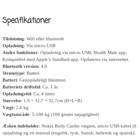
Specifikationer
Tilslutning
: Wifi eller bluetooth
Opladning
: Via micro USB
Andre
funktioner
: Opladning via micro USB, Health Mate app,
Kompatibel med Apple’s Sundhed-app. Opdateres via internettet.
Bluetooth
version
: 4.0
Strømtype
: Batteri
Batteri
: Genopladeligt litiumion
Batteriets
driftstid
: Ca. 1 år
Opladningstid
: Ca. 4 timer
Størrelse
: 1,9 + 32,7 + 32,7cm (H+L+B)
Vægt
: 2,6 kg
Vægtområde
: 5-180 kg (100 grams nøjagtighed)
Æsken indeholder
: Nokia Body Cardio vægten, micro USB-kabel til
opladning og en manual (engelsk, tysk, fransk, italiensk og spansk).