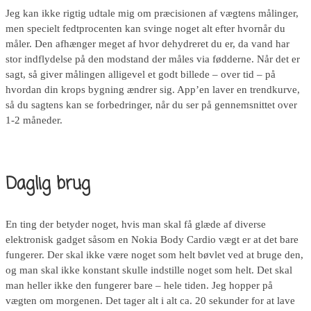
Jeg kan ikke rigtig udtale mig om præcisionen af vægtens målinger,
men specielt fedtprocenten kan svinge noget alt efter hvornår du
måler. Den afhænger meget af hvor dehydreret du er, da vand har
stor indflydelse på den modstand der måles via fødderne. Når det er
sagt, så giver målingen alligevel et godt billede – over tid – på
hvordan din krops bygning ændrer sig. App’en laver en trendkurve,
så du sagtens kan se forbedringer, når du ser på gennemsnittet over
1-2 måneder.
Daglig brug
En ting der betyder noget, hvis man skal få glæde af diverse
elektronisk gadget såsom en Nokia Body Cardio vægt er at det bare
fungerer. Der skal ikke være noget som helt bøvlet ved at bruge den,
og man skal ikke konstant skulle indstille noget som helt. Det skal
man heller ikke den fungerer bare – hele tiden. Jeg hopper på
vægten om morgenen. Det tager alt i alt ca. 20 sekunder for at lave