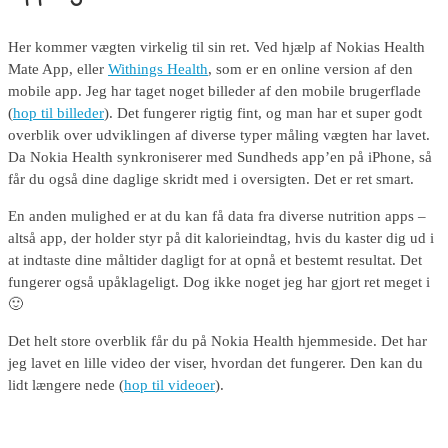
Her kommer vægten virkelig til sin ret. Ved hjælp af Nokias Health
Mate App, eller
Withings Health
, som er en online version af den
mobile app. Jeg har taget noget billeder af den mobile brugerflade
(
hop til billeder
). Det fungerer rigtig fint, og man har et super godt
overblik over udviklingen af diverse typer måling vægten har lavet.
Da Nokia Health synkroniserer med Sundheds app’en på iPhone, så
får du også dine daglige skridt med i oversigten. Det er ret smart.
En anden mulighed er at du kan få data fra diverse nutrition apps –
altså app, der holder styr på dit kalorieindtag, hvis du kaster dig ud i
at indtaste dine måltider dagligt for at opnå et bestemt resultat. Det
fungerer også upåklageligt. Dog ikke noget jeg har gjort ret meget i
🙂
Det helt store overblik får du på Nokia Health hjemmeside. Det har
jeg lavet en lille video der viser, hvordan det fungerer. Den kan du
lidt længere nede (
hop til videoer
).