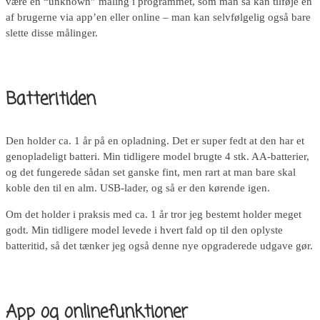
være en “unknown” måling i programmet, som man så kan tilføje en
af brugerne via app’en eller online – man kan selvfølgelig også bare
slette disse målinger.
Batteritiden
Den holder ca. 1 år på en opladning. Det er super fedt at den har et
genopladeligt batteri. Min tidligere model brugte 4 stk. AA-batterier,
og det fungerede sådan set ganske fint, men rart at man bare skal
koble den til en alm. USB-lader, og så er den kørende igen.
Om det holder i praksis med ca. 1 år tror jeg bestemt holder meget
godt. Min tidligere model levede i hvert fald op til den oplyste
batteritid, så det tænker jeg også denne nye opgraderede udgave gør.
App og onlinefunktioner