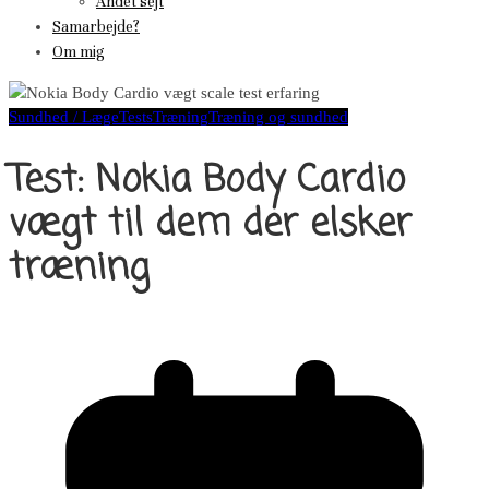
Andet sejt
Samarbejde?
Om mig
Sundhed / Læge
Tests
Træning
Træning og sundhed
Test: Nokia Body Cardio
vægt til dem der elsker
træning