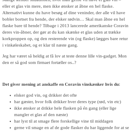
eller et glas vin mere, men ikke ønsker at åbne en hel flaske.
Alternativt kunne du have besøg af dine veninder, der alle vil have
bobler bortset fra hende, der elsker rødvin… Skal man åbne en hel
flaske bare til hende? Tilbage i 2013 lancerede amerikanske Coravin
deres vin-åbner, der gør at du kan skænke et glas uden at trække
korkproppen op, og den resterende vin (og flaske) lægges bare retur
i vinkøleskabet, og er klar til næste gang.
Jeg har været så heldig at få lov at teste denne lille vin-gadget. Mon
den er så god som firmaet fortæller os..?
Det giver mening at anskaffe en Coravin vinskænker hvis du:
elsker god vin, og drikker det ofte
har gæster, hvor folk drikker hver deres type (rød, vin etc)
ikke ønsker at drikke hele flasken på én gang (eller lige
mangler et glas af den næste)
har lyst til at smage flere forskellige vine til middagen
gerne vil smage en af de gode flasker du har liggende for at se