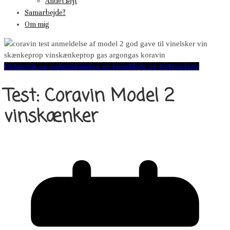
Andet sejt
Samarbejde?
Om mig
Elektronik og gadgets
Køkken og hjem
Mode og forbrug
Tests
Test: Coravin Model 2
vinskænker