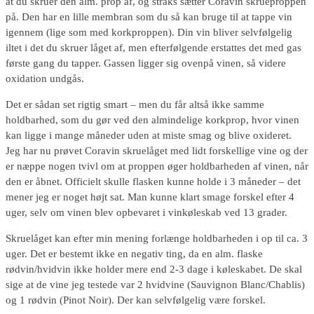
at du skruer den alm. prop af, og straks sætter Coravin skrueproppen
på. Den har en lille membran som du så kan bruge til at tappe vin
igennem (lige som med korkproppen). Din vin bliver selvfølgelig
iltet i det du skruer låget af, men efterfølgende erstattes det med gas
første gang du tapper. Gassen ligger sig ovenpå vinen, så videre
oxidation undgås.
Det er sådan set rigtig smart – men du får altså ikke samme
holdbarhed, som du gør ved den almindelige korkprop, hvor vinen
kan ligge i mange måneder uden at miste smag og blive oxideret.
Jeg har nu prøvet Coravin skruelåget med lidt forskellige vine og der
er næppe nogen tvivl om at proppen øger holdbarheden af vinen, når
den er åbnet. Officielt skulle flasken kunne holde i 3 måneder – det
mener jeg er noget højt sat. Man kunne klart smage forskel efter 4
uger, selv om vinen blev opbevaret i vinkøleskab ved 13 grader.
Skruelåget kan efter min mening forlænge holdbarheden i op til ca. 3
uger. Det er bestemt ikke en negativ ting, da en alm. flaske
rødvin/hvidvin ikke holder mere end 2-3 dage i køleskabet. De skal
sige at de vine jeg testede var 2 hvidvine (Sauvignon Blanc/Chablis)
og 1 rødvin (Pinot Noir). Der kan selvfølgelig være forskel.