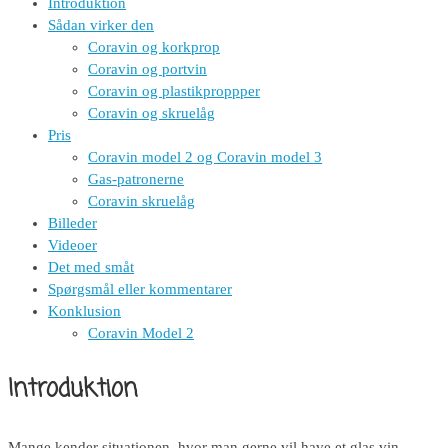
Introduktion
Sådan virker den
Coravin og korkprop
Coravin og portvin
Coravin og plastikproppper
Coravin og skruelåg
Pris
Coravin model 2 og Coravin model 3
Gas-patronerne
Coravin skruelåg
Billeder
Videoer
Det med småt
Spørgsmål eller kommentarer
Konklusion
Coravin Model 2
Introduktion
Mange kender situationen, hvor man gerne vil have et glas vin –