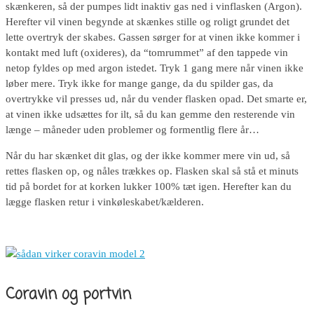
skænkeren, så der pumpes lidt inaktiv gas ned i vinflasken (Argon).
Herefter vil vinen begynde at skænkes stille og roligt grundet det
lette overtryk der skabes. Gassen sørger for at vinen ikke kommer i
kontakt med luft (oxideres), da “tomrummet” af den tappede vin
netop fyldes op med argon istedet. Tryk 1 gang mere når vinen ikke
løber mere. Tryk ikke for mange gange, da du spilder gas, da
overtrykke vil presses ud, når du vender flasken opad. Det smarte er,
at vinen ikke udsættes for ilt, så du kan gemme den resterende vin
længe – måneder uden problemer og formentlig flere år…
Når du har skænket dit glas, og der ikke kommer mere vin ud, så
rettes flasken op, og nåles trækkes op. Flasken skal så stå et minuts
tid på bordet for at korken lukker 100% tæt igen. Herefter kan du
lægge flasken retur i vinkøleskabet/kælderen.
Coravin og portvin