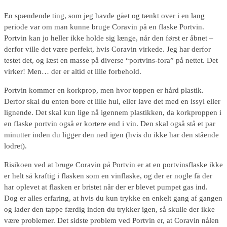
En spændende ting, som jeg havde gået og tænkt over i en lang
periode var om man kunne bruge Coravin på en flaske Portvin.
Portvin kan jo heller ikke holde sig længe, når den først er åbnet –
derfor ville det være perfekt, hvis Coravin virkede. Jeg har derfor
testet det, og læst en masse på diverse “portvins-fora” på nettet. Det
virker! Men… der er altid et lille forbehold.
Portvin kommer en korkprop, men hvor toppen er hård plastik.
Derfor skal du enten bore et lille hul, eller lave det med en issyl eller
lignende. Det skal kun lige nå igennem plastikken, da korkproppen i
en flaske portvin også er kortere end i vin. Den skal også stå et par
minutter inden du ligger den ned igen (hvis du ikke har den stående
lodret).
Risikoen ved at bruge Coravin på Portvin er at en portvinsflaske ikke
er helt så kraftig i flasken som en vinflaske, og der er nogle få der
har oplevet at flasken er bristet når der er blevet pumpet gas ind.
Dog er alles erfaring, at hvis du kun trykke en enkelt gang af gangen
og lader den tappe færdig inden du trykker igen, så skulle der ikke
være problemer. Det sidste problem ved Portvin er, at Coravin nålen