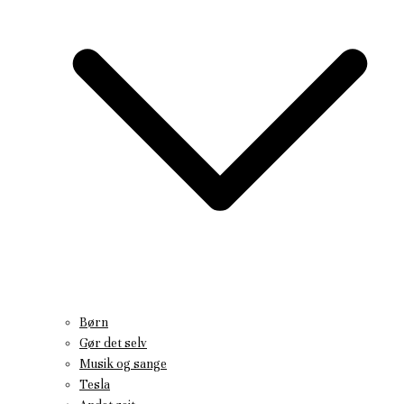
Børn
Gør det selv
Musik og sange
Tesla