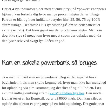
Der er 4 lys indikatorer, der med et enkelt tryk på “power” knappen i
hjørnet, kan fortælle dig hvor mange procent strøm der er tilbage.
Farven er blå, og hver indikator betyder hhv. 25, 50, 75 og 100%
strøm tilbage. Det første LED lys viser også om solcellepanelet er
aktivt (se foto). Det lyser grønt når der produceres strøm. Man kan
dog ikke sige så meget om hvor meget strøm der oplades med, da
den lyser selv ved svagt lys. Idéen er god.
Kan en solcelle powerbank så bruges
Ja – men primært som en powerbank. Dog er det super at have i
baghånden, hvis man skulle komme ud, hvor man ikke har mulighed
for opladning via alm. strømnet, og det sker af og til i Indien. Læs
evt. mit indlæg omkring strøm
(220V) i Indien lige her
. Den model
jeg har testet er fra Bomo.dk og er på 8000 mAh. Den kan således
oplade din telefon et par gange på en fuld opladning. Det gode er at