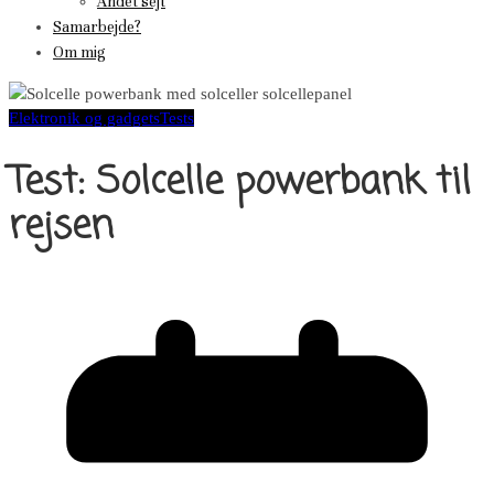
Andet sejt
Samarbejde?
Om mig
Elektronik og gadgets
Tests
Test: Solcelle powerbank til
rejsen