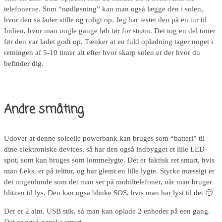
telefonerne. Som “nødløsning” kan man også lægge den i solen,
hvor den så lader stille og roligt op. Jeg har testet den på en tur til
Indien, hvor man nogle gange løb tør for strøm. Det tog en del timer
før den var ladet godt op. Tænker at en fuld opladning tager noget i
retningen af 5-10 timer alt efter hvor skarp solen er der hvor du
befinder dig.
Andre småting
Udover at denne solcelle powerbank kan bruges som “batteri” til
dine elektroniske devices, så har den også indbygget et lille LED-
spot, som kan bruges som lommelygte. Det er faktisk ret smart, hvis
man f.eks. er på telttur, og har glemt en lille lygte. Styrke mæssigt er
det nogenlunde som det man ser på mobiltelefoner, når man bruger
blitzen til lys. Den kan også blinke SOS, hvis man har lyst til det 🙂
Der er 2 alm. USB stik, så man kan oplade 2 enheder på een gang.
Det er også ganske smart.