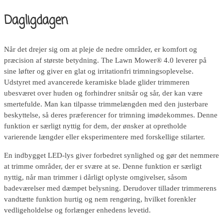
Dagligdagen
Når det drejer sig om at pleje de nedre områder, er komfort og
præcision af største betydning. The Lawn Mower® 4.0 leverer på
sine løfter og giver en glat og irritationfri trimningsoplevelse.
Udstyret med avancerede keramiske blade glider trimmeren
ubesværet over huden og forhindrer snitsår og sår, der kan være
smertefulde. Man kan tilpasse trimmelængden med den justerbare
beskyttelse, så deres præferencer for trimning imødekommes. Denne
funktion er særligt nyttig for dem, der ønsker at opretholde
varierende længder eller eksperimentere med forskellige stilarter.
En indbygget LED-lys giver forbedret synlighed og gør det nemmere
at trimme områder, der er svære at se. Denne funktion er særligt
nyttig, når man trimmer i dårligt oplyste omgivelser, såsom
badeværelser med dæmpet belysning. Derudover tillader trimmerens
vandtætte funktion hurtig og nem rengøring, hvilket forenkler
vedligeholdelse og forlænger enhedens levetid.