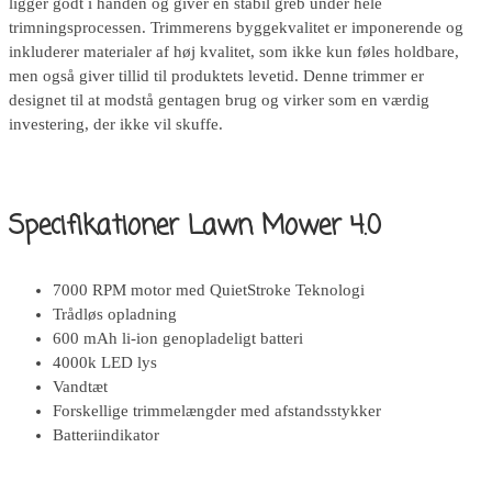
ligger godt i hånden og giver en stabil greb under hele
trimningsprocessen. Trimmerens byggekvalitet er imponerende og
inkluderer materialer af høj kvalitet, som ikke kun føles holdbare,
men også giver tillid til produktets levetid. Denne trimmer er
designet til at modstå gentagen brug og virker som en værdig
investering, der ikke vil skuffe.
Specifikationer Lawn Mower 4.0
7000 RPM motor med QuietStroke Teknologi
Trådløs opladning
600 mAh li-ion genopladeligt batteri
4000k LED lys
Vandtæt
Forskellige trimmelængder med afstandsstykker
Batteriindikator