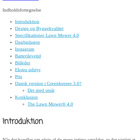
Indholdsfortegnelse
Introduktion
Design og Byggekvalitet
Specifikationer Lawn Mower 4.0
Dagligdagen
Instagram
Batterilevetid
Billeder
Ekstra udstyr
Pris
Dansk version i Greenkeeper 3.0?
Det med småt
Konklusion
The Lawn Mower® 4.0
Introduktion
Når det handler om pleje af de mere intime områder, er det vigtigt at