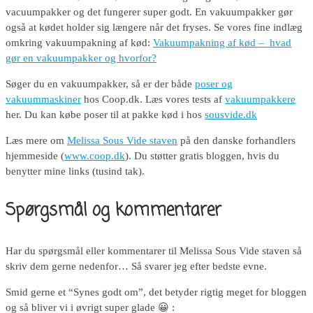
vacuumpakker og det fungerer super godt. En vakuumpakker gør
også at kødet holder sig længere når det fryses. Se vores fine indlæg
omkring vakuumpakning af kød:
Vakuumpakning af kød – hvad
gør en vakuumpakker og hvorfor?
Søger du en vakuumpakker, så er der både
poser og
vakuummaskiner
hos Coop.dk. Læs vores tests af
vakuumpakkere
her. Du kan købe poser til at pakke kød i hos
sousvide.dk
Læs mere om
Melissa Sous Vide staven
på den danske forhandlers
hjemmeside (
www.coop.dk
). Du støtter gratis bloggen, hvis du
benytter mine links (tusind tak).
Spørgsmål og kommentarer
Har du spørgsmål eller kommentarer til Melissa Sous Vide staven så
skriv dem gerne nedenfor… Så svarer jeg efter bedste evne.
Smid gerne et “Synes godt om”, det betyder rigtig meget for bloggen
og så bliver vi i øvrigt super glade 😀 :