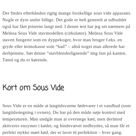
Der findes efterhånden rigtig mange forskellige sous vide apparater.
Nogle er dyre andre billige. Det gode er helt generelt at udbuddet
også har fået priserne langt ned. I denne test har jeg set nærmere på
Melissa Sous Vide stavmodellen (cirkulator). Melissa Sous Vide
staven fungerer som en dyppekoger, hvor man bruger f.eks. en
gryde eller termokasse som “bad” – altså noget man allerede har
derhjemme. Sæt denne “stavblenderlignende” ting fast på kanten.
Tænd og du er kørende.
Kort om Sous Vide
Sous Vide er en måde at langtidsvarme fødevarer i et vandbad (som
langtidsstegning i ovnen). Du har på den måde nøje kontrol med
temperaturen. Man undgår man at overstege kød, men derimod
aktiveres enzymer i kødet, og bindevævet nedbrydes, så man får et
perfekt stykke mørt kød, der er lavet til perfektion – hver gang.