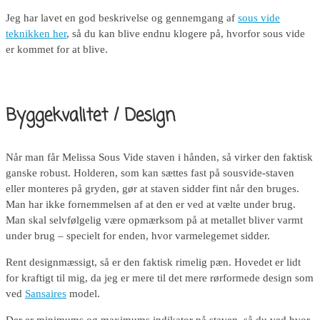
Jeg har lavet en god beskrivelse og gennemgang af
sous vide
teknikken her
, så du kan blive endnu klogere på, hvorfor sous vide
er kommet for at blive.
Byggekvalitet / Design
Når man får Melissa Sous Vide staven i hånden, så virker den faktisk
ganske robust. Holderen, som kan sættes fast på sousvide-staven
eller monteres på gryden, gør at staven sidder fint når den bruges.
Man har ikke fornemmelsen af at den er ved at vælte under brug.
Man skal selvfølgelig være opmærksom på at metallet bliver varmt
under brug – specielt for enden, hvor varmelegemet sidder.
Rent designmæssigt, så er den faktisk rimelig pæn. Hovedet er lidt
for kraftigt til mig, da jeg er mere til det mere rørformede design som
ved
Sansaires
model.
Der er minimums og maximums indikator på staven, så du ved hvor