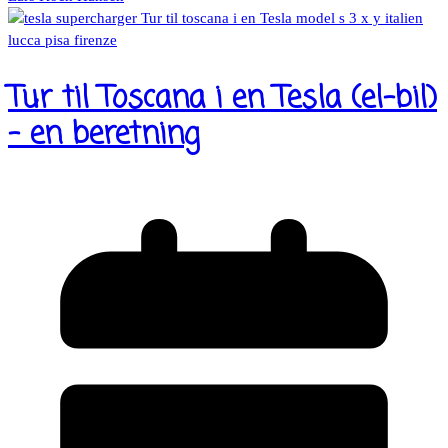
Tur til Toscana i en Tesla (el-bil)
– en beretning