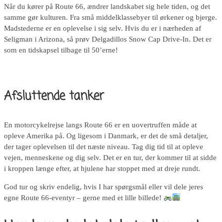
Når du kører på Route 66, ændrer landskabet sig hele tiden, og det
samme gør kulturen. Fra små middelklassebyer til ørkener og bjerge.
Madstederne er en oplevelse i sig selv. Hvis du er i nærheden af
Seligman i Arizona, så prøv Delgadillos Snow Cap Drive-In. Det er
som en tidskapsel tilbage til 50’erne!
Afsluttende tanker
En motorcykelrejse langs Route 66 er en uovertruffen måde at
opleve Amerika på. Og ligesom i Danmark, er det de små detaljer,
der tager oplevelsen til det næste niveau. Tag dig tid til at opleve
vejen, menneskene og dig selv. Det er en tur, der kommer til at sidde
i kroppen længe efter, at hjulene har stoppet med at dreje rundt.
God tur og skriv endelig, hvis I har spørgsmål eller vil dele jeres
egne Route 66-eventyr – gerne med et lille billede!