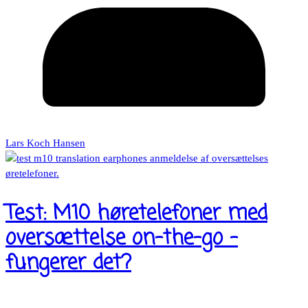
Lars Koch Hansen
Test: M10 høretelefoner med
oversættelse on-the-go –
fungerer det?