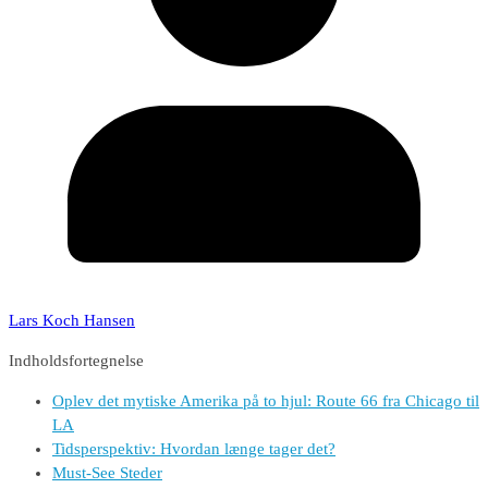
Lars Koch Hansen
Indholdsfortegnelse
Oplev det mytiske Amerika på to hjul: Route 66 fra Chicago til
LA
Tidsperspektiv: Hvordan længe tager det?
Must-See Steder