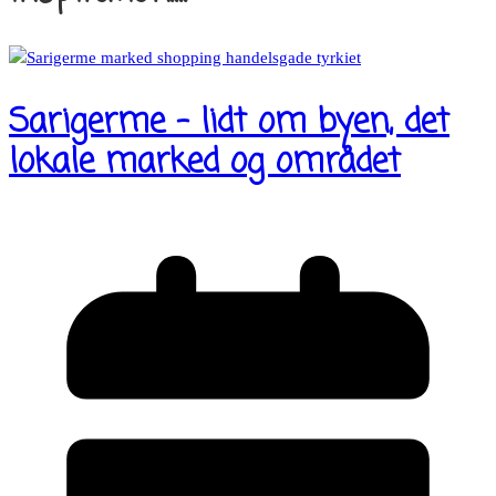
Sarigerme – lidt om byen, det
lokale marked og området