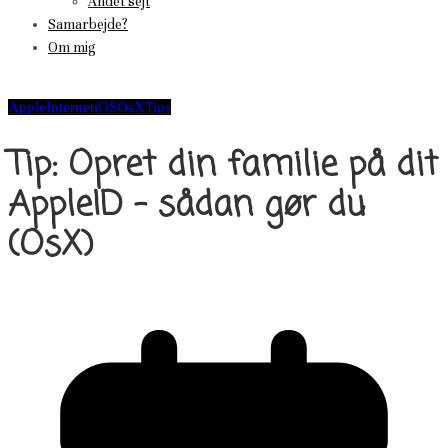
Andet sejt
Samarbejde?
Om mig
Apple
Internet
iOS
OsX
Tips
Tip: Opret din familie på dit
AppleID – sådan gør du
(OsX)