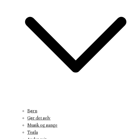
Børn
Gør det selv
Musik og sange
Tesla