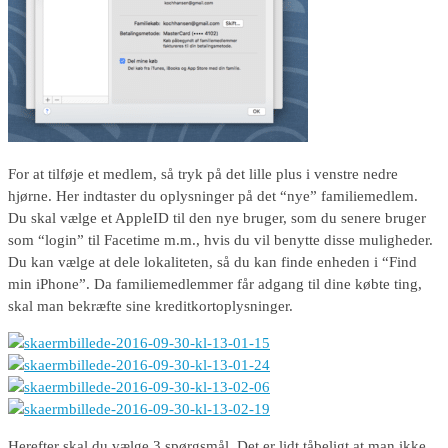
For at tilføje et medlem, så tryk på det lille plus i venstre nedre
hjørne. Her indtaster du oplysninger på det “nye” familiemedlem.
Du skal vælge et AppleID til den nye bruger, som du senere bruger
som “login” til Facetime m.m., hvis du vil benytte disse muligheder.
Du kan vælge at dele lokaliteten, så du kan finde enheden i “Find
min iPhone”. Da familiemedlemmer får adgang til dine købte ting,
skal man bekræfte sine kreditkortoplysninger.
Herefter skal du vælge 3 spørgsmål. Det er lidt tåbeligt at man ikke