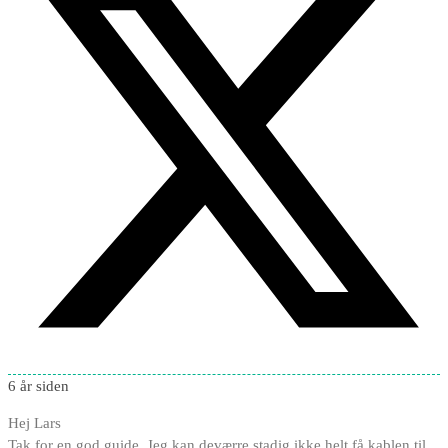
6 år siden
Hej Lars
Tak for en god guide. Jeg kan deværre stadig ikke helt få kablen til