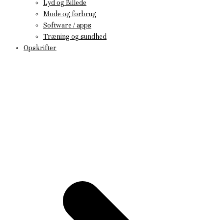
Lyd og Billede
Mode og forbrug
Software / apps
Træning og sundhed
Opskrifter