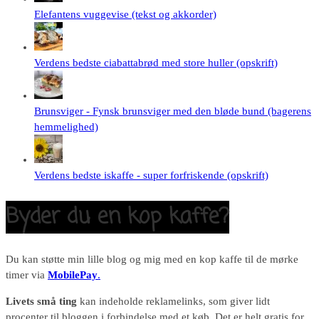
Elefantens vuggevise (tekst og akkorder)
Verdens bedste ciabattabrød med store huller (opskrift)
Brunsviger - Fynsk brunsviger med den bløde bund (bagerens
hemmelighed)
Verdens bedste iskaffe - super forfriskende (opskrift)
Byder du en kop kaffe?
Du kan støtte min lille blog og mig med en kop kaffe til de mørke
timer via
MobilePay
.
Livets små ting
kan indeholde reklamelinks, som giver lidt
procenter til bloggen i forbindelse med et køb. Det er helt gratis for