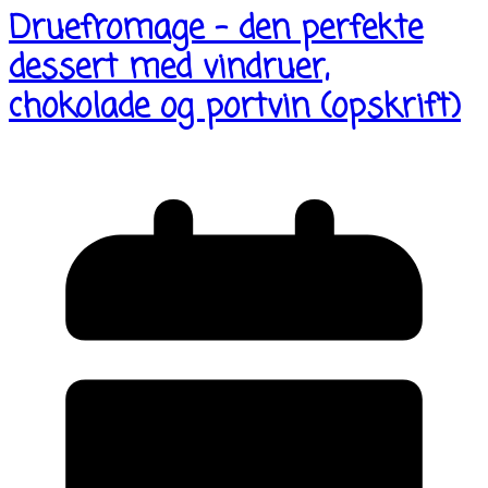
Druefromage – den perfekte
dessert med vindruer,
chokolade og portvin (opskrift)