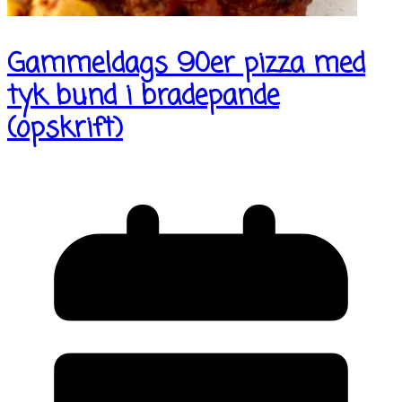
Gammeldags 90er pizza med
tyk bund i bradepande
(opskrift)