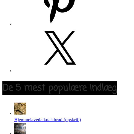
X
De 5 mest populære indlæg
Hjemmelavede knækbrød (opskrift)