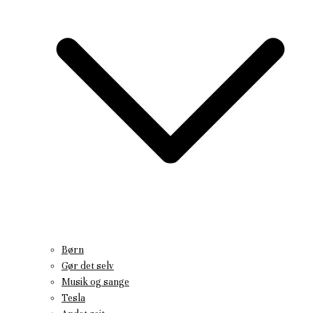
Børn
Gør det selv
Musik og sange
Tesla