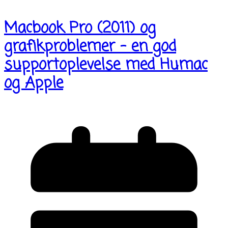
Macbook Pro (2011) og
grafikproblemer – en god
supportoplevelse med Humac
og Apple