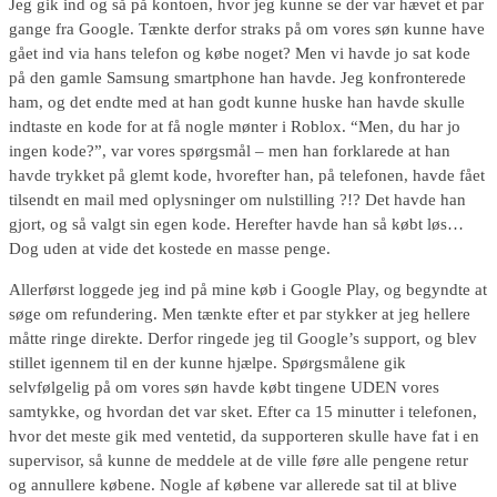
Jeg gik ind og så på kontoen, hvor jeg kunne se der var hævet et par
gange fra Google. Tænkte derfor straks på om vores søn kunne have
gået ind via hans telefon og købe noget? Men vi havde jo sat kode
på den gamle Samsung smartphone han havde. Jeg konfronterede
ham, og det endte med at han godt kunne huske han havde skulle
indtaste en kode for at få nogle mønter i Roblox. “Men, du har jo
ingen kode?”, var vores spørgsmål – men han forklarede at han
havde trykket på glemt kode, hvorefter han, på telefonen, havde fået
tilsendt en mail med oplysninger om nulstilling ?!? Det havde han
gjort, og så valgt sin egen kode. Herefter havde han så købt løs…
Dog uden at vide det kostede en masse penge.
Allerførst loggede jeg ind på mine køb i Google Play, og begyndte at
søge om refundering. Men tænkte efter et par stykker at jeg hellere
måtte ringe direkte. Derfor ringede jeg til Google’s support, og blev
stillet igennem til en der kunne hjælpe. Spørgsmålene gik
selvfølgelig på om vores søn havde købt tingene UDEN vores
samtykke, og hvordan det var sket. Efter ca 15 minutter i telefonen,
hvor det meste gik med ventetid, da supporteren skulle have fat i en
supervisor, så kunne de meddele at de ville føre alle pengene retur
og annullere købene. Nogle af købene var allerede sat til at blive