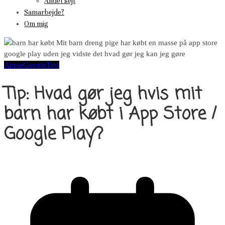
Andet sejt
Samarbejde?
Om mig
Apple
Google
Tips
Tip: Hvad gør jeg hvis mit
barn har købt i App Store /
Google Play?