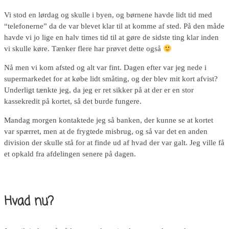
Vi stod en lørdag og skulle i byen, og børnene havde lidt tid med
“telefonerne” da de var blevet klar til at komme af sted. På den måde
havde vi jo lige en halv times tid til at gøre de sidste ting klar inden
vi skulle køre. Tænker flere har prøvet dette også
Nå men vi kom afsted og alt var fint. Dagen efter var jeg nede i
supermarkedet for at købe lidt småting, og der blev mit kort afvist?
Underligt tænkte jeg, da jeg er ret sikker på at der er en stor
kassekredit på kortet, så det burde fungere.
Mandag morgen kontaktede jeg så banken, der kunne se at kortet
var spærret, men at de frygtede misbrug, og så var det en anden
division der skulle stå for at finde ud af hvad der var galt. Jeg ville få
et opkald fra afdelingen senere på dagen.
Hvad nu?