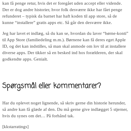
kan få penge retur, hvis det er foregået uden accept eller vidende.
Der er dog andre historier, hvor folk desværre ikke har fået penge
refunderet – typisk da barnet har haft koden til app store, så de
kunne “installere” gratis apps etc. Så går den desværre ikke.
Jeg har lavet et indlæg, så du kan se, hvordan du laver “børne-konti”
til App Store (familiedeling m.m.). Børnene kan få deres eget Apple
ID, og det kan indstilles, så man skal anmode om lov til at installere
diverse apps. Der tikker så en besked ind hos forælderen, der skal
godkendte apps. Genialt.
Spørgsmål eller kommentarer?
Har du oplevet noget lignende, så skriv gerne din historie herunder,
så andre kan få glæde af den. Du må gerne give indlægget 5 stjerner,
hvis du synes om det… På forhånd tak.
[kkstarratings]