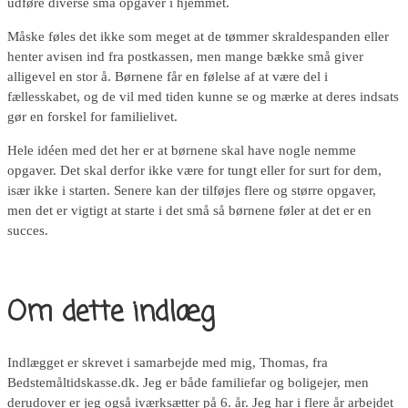
udføre diverse små opgaver i hjemmet.
Måske føles det ikke som meget at de tømmer skraldespanden eller
henter avisen ind fra postkassen, men mange bække små giver
alligevel en stor å. Børnene får en følelse af at være del i
fællesskabet, og de vil med tiden kunne se og mærke at deres indsats
gør en forskel for familielivet.
Hele idéen med det her er at børnene skal have nogle nemme
opgaver. Det skal derfor ikke være for tungt eller for surt for dem,
især ikke i starten. Senere kan der tilføjes flere og større opgaver,
men det er vigtigt at starte i det små så børnene føler at det er en
succes.
Om dette indlæg
Indlægget er skrevet i samarbejde med mig, Thomas, fra
Bedstemåltidskasse.dk. Jeg er både familiefar og boligejer, men
derudover er jeg også iværksætter på 6. år. Jeg har i flere år arbejdet