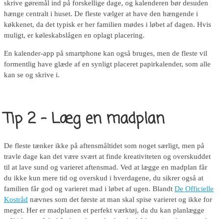
skrive gøremål ind på forskellige dage, og kalenderen bør desuden
hænge centralt i huset. De fleste vælger at have den hængende i
køkkenet, da det typisk er her familien mødes i løbet af dagen. Hvis
muligt, er køleskabslågen en oplagt placering.
En kalender-app på smartphone kan også bruges, men de fleste vil
formentlig have glæde af en synligt placeret papirkalender, som alle
kan se og skrive i.
Tip 2 – Læg en madplan
De fleste tænker ikke på aftensmåltidet som noget særligt, men på
travle dage kan det være svært at finde kreativiteten og overskuddet
til at lave sund og varieret aftensmad. Ved at lægge en madplan får
du ikke kun mere tid og overskud i hverdagene, du sikrer også at
familien får god og varieret mad i løbet af ugen. Blandt
De Officielle
Kostråd
nævnes som det første at man skal spise varieret og ikke for
meget. Her er madplanen et perfekt værktøj, da du kan planlægge