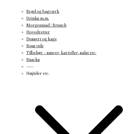
Brød og bagværk
Drinks m.m.
Morgenmad / Brunch
Hovedretter
Dessert og kage
Sous vide
Tilbehør – saucer, kartofler, salat etc.
Snacks
——
Højtider etc.