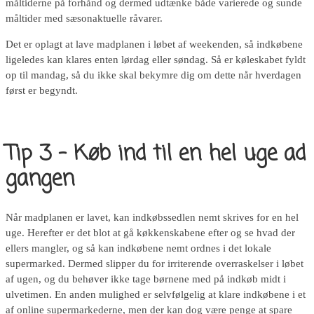
måltiderne på forhånd og dermed udtænke både varierede og sunde
måltider med sæsonaktuelle råvarer.
Det er oplagt at lave madplanen i løbet af weekenden, så indkøbene
ligeledes kan klares enten lørdag eller søndag. Så er køleskabet fyldt
op til mandag, så du ikke skal bekymre dig om dette når hverdagen
først er begyndt.
Tip 3 – Køb ind til en hel uge ad
gangen
Når madplanen er lavet, kan indkøbssedlen nemt skrives for en hel
uge. Herefter er det blot at gå køkkenskabene efter og se hvad der
ellers mangler, og så kan indkøbene nemt ordnes i det lokale
supermarked. Dermed slipper du for irriterende overraskelser i løbet
af ugen, og du behøver ikke tage børnene med på indkøb midt i
ulvetimen. En anden mulighed er selvfølgelig at klare indkøbene i et
af online supermarkederne, men der kan dog være penge at spare