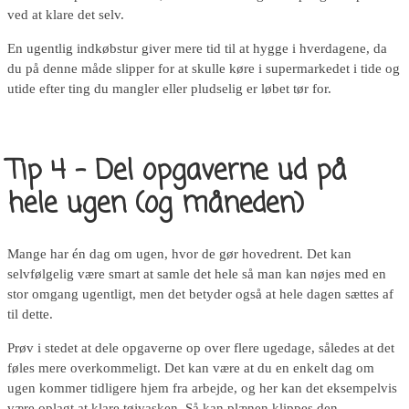
ved at klare det selv.
En ugentlig indkøbstur giver mere tid til at hygge i hverdagene, da
du på denne måde slipper for at skulle køre i supermarkedet i tide og
utide efter ting du mangler eller pludselig er løbet tør for.
Tip 4 – Del opgaverne ud på
hele ugen (og måneden)
Mange har én dag om ugen, hvor de gør hovedrent. Det kan
selvfølgelig være smart at samle det hele så man kan nøjes med en
stor omgang ugentligt, men det betyder også at hele dagen sættes af
til dette.
Prøv i stedet at dele opgaverne op over flere ugedage, således at det
føles mere overkommeligt. Det kan være at du en enkelt dag om
ugen kommer tidligere hjem fra arbejde, og her kan det eksempelvis
være oplagt at klare tøjvasken. Så kan plænen klippes den