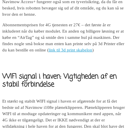
Navimow Access+ fungerer også som en tyverisikring, da du får en
besked, hvis robotten bevæger sig ud af dit område, og du kan så se
hvor den er henne.
Abonnementsprisen for 4G tjenesten er 27€ – det første år er
inkluderet når du køber modulet. En anden og billigere løsning er at
købe en “AirTag” og så smide den i samme hul på maskinen. Der
findes nogle små bokse man enten kan printe selv på 3d Printer eller
du kan bestille en online (
link til 3d print skabelon
)
WIFI signal i haven: Vigtigheden af en
stabil forbindelse
Et stærkt og stabilt WIFI signal i haven er afgørende for at få det
bedste ud af Navimow i108e plæneklipperen. Plæneklipperen bruger
WIFI til at modtage opdateringer og kommunikere med appen, når
4G ikke er tilgængeligt. Det er IKKE nødvendigt at der er
wifidækning i hele haven for at den fungerer. Den skal blot have det