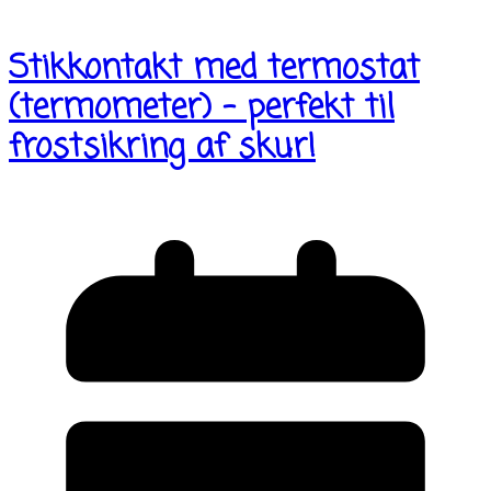
Stikkontakt med termostat
(termometer) – perfekt til
frostsikring af skur!