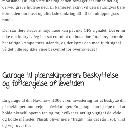
modstand. Du kan være uheldig at den forsøger at skubbe det og
derved grave hjulene ned. Er kameraet aktivt vil den naturligvis bare
køre uden om træet og efterlade omkring 30-40 cm uklippet græs
rundt.
Der står flere steder at høje træer kan påvirke GPS signalet. Det er nu
ikke mit indtryk. Jeg har sat en robot op hos mine forældre, hvor de
har talrige kæmpe træer stående, og der kører den med fuldt signal.
Så det ville jeg ikke være bekymret for overhovedet !
Garage til plæneklipperen: Beskyttelse
og forlængelse af levetiden
En garage til din Navimow i108e er en investering for at beskytte din
plæneklipper mod vejrets påvirkninger. En garage kan hjælpe med at
holde plæneklipperen ren og tør, hvilket er særligt vigtigt i de våde
og kolde måneder. Plastik bliver mere “fragilt” når det står i sol, vind
og vejr over tid.