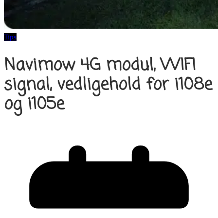
Tips
Navimow 4G modul, WIFI
signal, vedligehold for i108e
og i105e