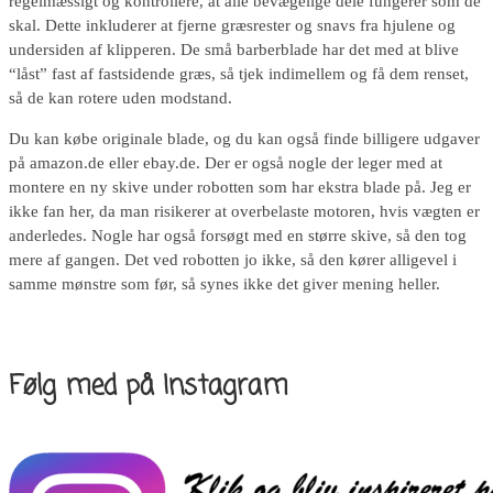
regelmæssigt og kontrollere, at alle bevægelige dele fungerer som de
skal. Dette inkluderer at fjerne græsrester og snavs fra hjulene og
undersiden af klipperen. De små barberblade har det med at blive
“låst” fast af fastsidende græs, så tjek indimellem og få dem renset,
så de kan rotere uden modstand.
Du kan købe originale blade, og du kan også finde billigere udgaver
på amazon.de eller ebay.de. Der er også nogle der leger med at
montere en ny skive under robotten som har ekstra blade på. Jeg er
ikke fan her, da man risikerer at overbelaste motoren, hvis vægten er
anderledes. Nogle har også forsøgt med en større skive, så den tog
mere af gangen. Det ved robotten jo ikke, så den kører alligevel i
samme mønstre som før, så synes ikke det giver mening heller.
Følg med på Instagram