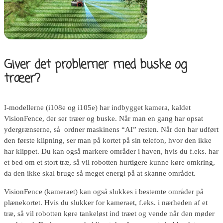
Giver det problemer med buske og
træer?
I-modellerne (i108e og i105e) har indbygget kamera, kaldet
VisionFence, der ser træer og buske. Når man en gang har opsat
ydergrænserne, så ordner maskinens “AI” resten. Når den har udført
den første klipning, ser man på kortet på sin telefon, hvor den ikke
har klippet. Du kan også markere områder i haven, hvis du f.eks. har
et bed om et stort træ, så vil robotten hurtigere kunne køre omkring,
da den ikke skal bruge så meget energi på at skanne området.
VisionFence (kameraet) kan også slukkes i bestemte områder på
plænekortet. Hvis du slukker for kameraet, f.eks. i nærheden af ​​et
træ, så vil robotten køre tankeløst ind træet og vende når den møder