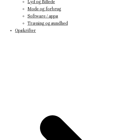
Lyd og Billede
Mode og forbrug
Software / apps
Træning og sundhed
Opskrifter