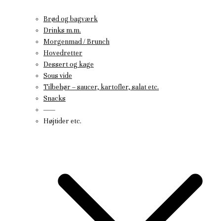
Brød og bagværk
Drinks m.m.
Morgenmad / Brunch
Hovedretter
Dessert og kage
Sous vide
Tilbehør – saucer, kartofler, salat etc.
Snacks
——
Højtider etc.