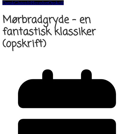
Dansk
Glutenfri
Hovedret
Opskrift
Mørbradgryde – en
fantastisk klassiker
(opskrift)