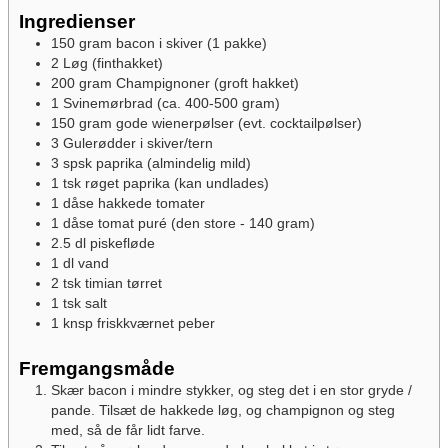
Ingredienser
150
gram
bacon i skiver
(1 pakke)
2
Løg
(finthakket)
200
gram
Champignoner
(groft hakket)
1
Svinemørbrad
(ca. 400-500 gram)
150
gram
gode wienerpølser
(evt. cocktailpølser)
3
Gulerødder i skiver/tern
3
spsk
paprika
(almindelig mild)
1
tsk
røget paprika
(kan undlades)
1
dåse
hakkede tomater
1
dåse
tomat puré
(den store - 140 gram)
2.5
dl
piskefløde
1
dl
vand
2
tsk
timian
tørret
1
tsk
salt
1
knsp
friskkværnet peber
Fremgangsmåde
Skær bacon i mindre stykker, og steg det i en stor gryde /
pande. Tilsæt de hakkede løg, og champignon og steg
med, så de får lidt farve.