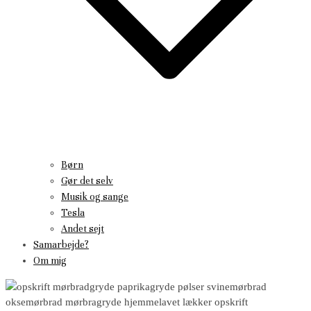
Børn
Gør det selv
Musik og sange
Tesla
Andet sejt
Samarbejde?
Om mig