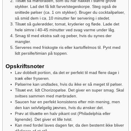
Tilsæt så mørbraden, som du har hakket i større grove
stykker. Lad det få lidt farve/stegeskorpe. Steg også de
snittede pølser (ca. 1 cm stykker). Bruger du cocktailpølser,
så smid dem i ca. 10 minutter før servering i stedet.
Tilsæt så gulerødder, tomat, kryderier og fløde. Lade det
hele simre i 40-45 minutter ved svag varme under låg.
Smag til med ekstra salt og peber, hvis du synes der
mangler.
Serveres med friskogte ris eller kartoffelmos til. Pynt med
lidt persille/timian på toppen.
Opskriftsnoter
Lav dobbelt portion, da det er perfekt til mad flere dage i
træk eller fryseren.
Pølserne kan undlades, hvis du ikke er så meget til pølser.
Tilsæt evt. lidt Chorizopølse. Det giver en super smag. Skal
svitses sammen med mørbraden.
Saucen har en perfekt konsistens efter min mening, men
den kan selvfølgelig jævnes, hvis du ønsker det.
Prøv at tilsætte en halv pikant ost (Philadelphia eller
lignende). Det giver et lille tvist.
Kan med fordel laves dagen før, da den bestemt ikke bliver