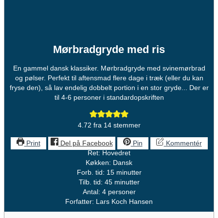
Mørbradgryde med ris
En gammel dansk klassiker. Mørbradgryde med svinemørbrad
og pølser. Perfekt til aftensmad flere dage i træk (eller du kan
fryse den), så lav endelig dobbelt portion i en stor gryde... Der er
til 4-6 personer i standardopskriften
4.72
fra
14
stemmer
Print
Del på Facebook
Pin
Kommentér
Ret:
Hovedret
Køkken:
Dansk
minutter
Forb. tid:
15
minutter
minutter
Tilb. tid:
45
minutter
Antal:
4
personer
Forfatter:
Lars Koch Hansen