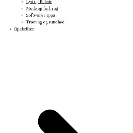
Lyd og Billede
Mode og forbrug
Software / apps
Træning og sundhed
Opskrifter