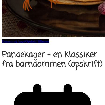
Dessert og kage
Opskrift
Tilbehør
Pandekager – en klassiker
fra barndommen (opskrift)