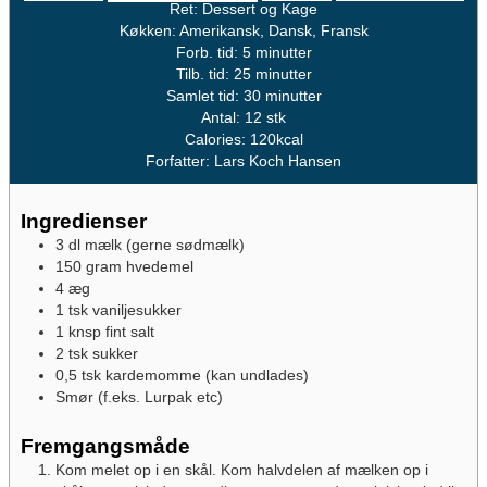
Ret:
Dessert og Kage
Køkken:
Amerikansk, Dansk, Fransk
minutter
Forb. tid:
5
minutter
minutter
Tilb. tid:
25
minutter
minutter
Samlet tid:
30
minutter
Antal:
12
stk
Calories:
120
kcal
Forfatter:
Lars Koch Hansen
Ingredienser
3
dl
mælk
(gerne sødmælk)
150
gram
hvedemel
4
æg
1
tsk
vaniljesukker
1
knsp
fint salt
2
tsk
sukker
0,5
tsk
kardemomme
(kan undlades)
Smør
(f.eks. Lurpak etc)
Fremgangsmåde
Kom melet op i en skål. Kom halvdelen af mælken op i