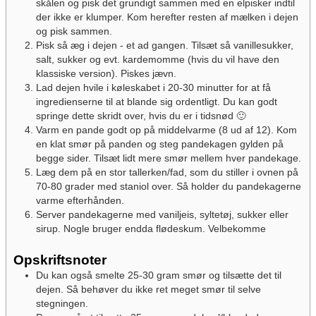
skålen og pisk det grundigt sammen med en elpisker indtil
der ikke er klumper. Kom herefter resten af mælken i dejen
og pisk sammen.
Pisk så æg i dejen - et ad gangen. Tilsæt så vanillesukker,
salt, sukker og evt. kardemomme (hvis du vil have den
klassiske version). Piskes jævn.
Lad dejen hvile i køleskabet i 20-30 minutter for at få
ingredienserne til at blande sig ordentligt. Du kan godt
springe dette skridt over, hvis du er i tidsnød 🙂
Varm en pande godt op på middelvarme (8 ud af 12). Kom
en klat smør på panden og steg pandekagen gylden på
begge sider. Tilsæt lidt mere smør mellem hver pandekage.
Læg dem på en stor tallerken/fad, som du stiller i ovnen på
70-80 grader med staniol over. Så holder du pandekagerne
varme efterhånden.
Server pandekagerne med vaniljeis, syltetøj, sukker eller
sirup. Nogle bruger endda flødeskum. Velbekomme
Opskriftsnoter
Du kan også smelte 25-30 gram smør og tilsætte det til
dejen. Så behøver du ikke ret meget smør til selve
stegningen.