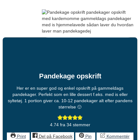
Pandekage opskrift
Her er en super god og enkel opskrift på gammeldags
pandekager. Perfekt som en lille dessert f.eks. med is eller
syltetøj. 1 portion giver ca. 10-12 pandekager alt efter pandens
størrelse 🙂
4.74
fra
34
stemmer
Print
Del på Facebook
Pin
Kommentér