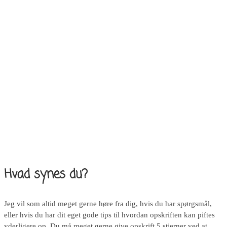
Hvad synes du?
Jeg vil som altid meget gerne høre fra dig, hvis du har spørgsmål,
eller hvis du har dit eget gode tips til hvordan opskriften kan piftes
yderligere op. Du må meget gerne give opskrift 5 stjerner ved at