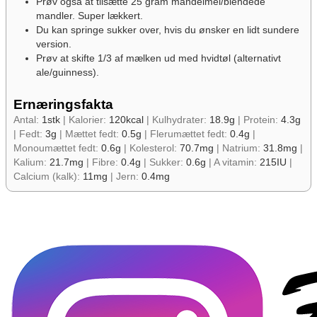
Prøv også at tilsætte 25 gram mandelmel/blendede
mandler. Super lækkert.
Du kan springe sukker over, hvis du ønsker en lidt sundere
version.
Prøv at skifte 1/3 af mælken ud med hvidtøl (alternativt
ale/guinness).
Ernæringsfakta
Antal:
1
stk
|
Kalorier:
120
kcal
|
Kulhydrater:
18.9
g
|
Protein:
4.3
g
|
Fedt:
3
g
|
Mættet fedt:
0.5
g
|
Flerumættet fedt:
0.4
g
|
Monoumættet fedt:
0.6
g
|
Kolesterol:
70.7
mg
|
Natrium:
31.8
mg
|
Kalium:
21.7
mg
|
Fibre:
0.4
g
|
Sukker:
0.6
g
|
A vitamin:
215
IU
|
Calcium (kalk):
11
mg
|
Jern:
0.4
mg